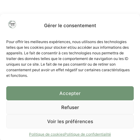
Gérer le consentement
CONTACT
Pour offrir les meilleures expériences, nous utilisons des technologies
Noémie Rougier
telles que les cookies pour stocker et/ou accéder aux informations des
appareils. Le fait de consentir à ces technologies nous permettra de
contact@atelier-grainedevie.fr
traiter des données telles que le comportement de navigation ou les ID
uniques sur ce site. Le fait de ne pas consentir ou de retirer son
consentement peut avoir un effet négatif sur certaines caractéristiques
et fonctions.
MENU
Politique de confidentialité
Accepter
Politique de cookies (UE)
Refuser
Mentions Légales
Conditions générales de vente
Voir les préférences
© Graine De Vie 2026
Politique de cookies
Politique de confidentialité